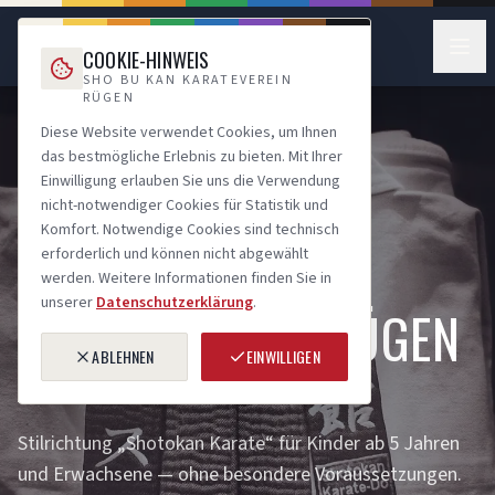
SHO BU KAN KARATEVEREIN RÜGEN E.V.
COOKIE-HINWEIS
SHOTOKAN KARATE · SASSNITZ
SHO BU KAN KARATEVEREIN
RÜGEN
Diese Website verwendet Cookies, um Ihnen
das bestmögliche Erlebnis zu bieten. Mit Ihrer
Einwilligung erlauben Sie uns die Verwendung
nicht-notwendiger Cookies für Statistik und
Komfort. Notwendige Cookies sind technisch
SHOBUKAN RÜGEN · SEIT 1997
erforderlich und können nicht abgewählt
KARATE
werden. Weitere Informationen finden Sie in
unserer
Datenschutzerklärung
.
AUF DER INSEL RÜGEN
ABLEHNEN
EINWILLIGEN
Stilrichtung „Shotokan Karate“ für Kinder ab 5 Jahren
und Erwachsene — ohne besondere Voraussetzungen.